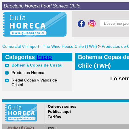
Directorio Horeca Food Service Chile
Comercial Vinimport - The Wine House Chile (TWH)
>
Productos de 
Categorías
Inicio
Bohemia Copas de 
Chile (TWH)
Bohemia Copas de Cristal
+
Productos Horeca
+
Lo sen
Riedel Copas y Vasos de
+
Cristal
Quiénes somos
Publica aquí
Tarifas
800.cl