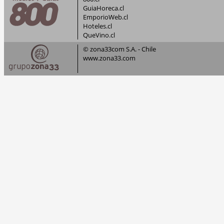
GuiaHoreca.cl
EmporioWeb.cl
Hoteles.cl
QueVino.cl
© zona33com S.A. - Chile
www.zona33.com