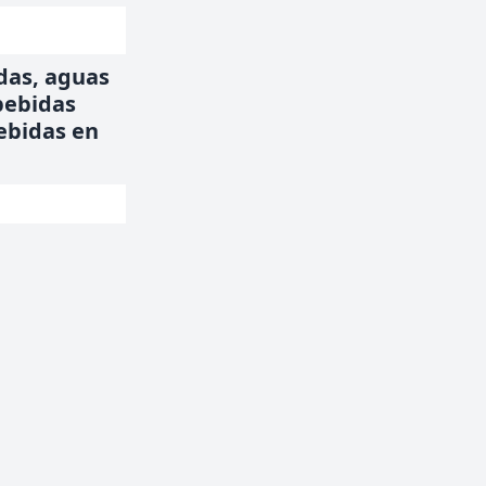
das, aguas
bebidas
ebidas en