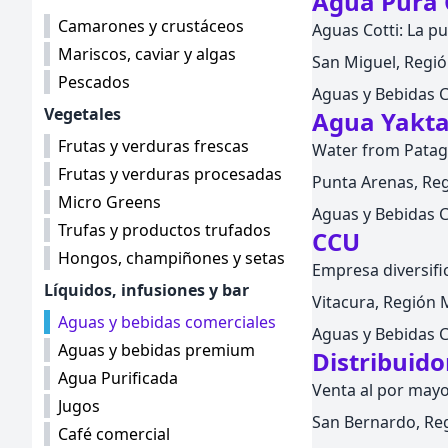
Agua Pura 
Camarones y crustáceos
Aguas Cotti: La p
Mariscos, caviar y algas
San Miguel, Regió
Pescados
Aguas y Bebidas 
Vegetales
Agua Yakta
Frutas y verduras frescas
Water from Patag
Frutas y verduras procesadas
Punta Arenas, Reg
Micro Greens
Aguas y Bebidas 
Trufas y productos trufados
CCU
Hongos, champiñones y setas
Empresa diversifi
Líquidos, infusiones y bar
Vitacura, Región M
Aguas y bebidas comerciales
Aguas y Bebidas 
Aguas y bebidas premium
Distribuid
Agua Purificada
Venta al por mayo
Jugos
San Bernardo, Reg
Café comercial