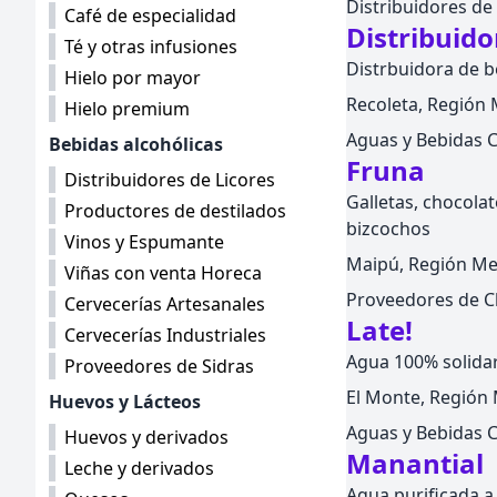
Distribuidores de
Café de especialidad
Distribuid
Té y otras infusiones
Distrbuidora de b
Hielo por mayor
Recoleta, Región M
Hielo premium
Aguas y Bebidas 
Bebidas alcohólicas
Fruna
Distribuidores de Licores
Galletas, chocola
Productores de destilados
bizcochos
Vinos y Espumante
Maipú, Región Met
Viñas con venta Horeca
Proveedores de Ch
Cervecerías Artesanales
Late!
Cervecerías Industriales
Agua 100% solidar
Proveedores de Sidras
El Monte, Región M
Huevos y Lácteos
Aguas y Bebidas 
Huevos y derivados
Manantial
Leche y derivados
Agua purificada a