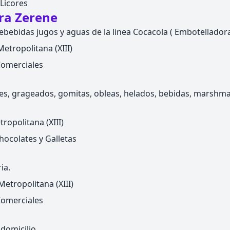
 Licores
ora Zerene
ebebidas jugos y aguas de la linea Cocacola ( Embotellador
etropolitana (XIII)
Comerciales
tes, grageados, gomitas, obleas, helados, bebidas, marshma
ropolitana (XIII)
ocolates y Galletas
ia.
etropolitana (XIII)
Comerciales
 domicilio