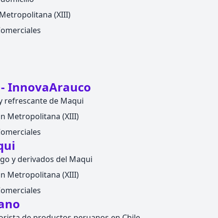
Metropolitana (XIII)
Comerciales
- InnovaArauco
y refrescante de Maqui
n Metropolitana (XIII)
Comerciales
qui
go y derivados del Maqui
n Metropolitana (XIII)
Comerciales
uano
rista de productos peruanos en Chile.