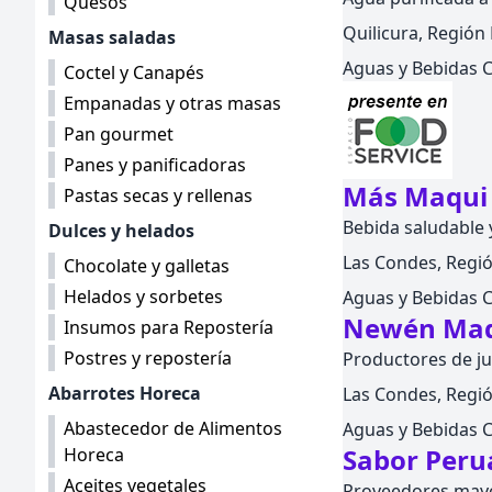
Quesos
Quilicura, Región 
Masas saladas
Aguas y Bebidas 
Coctel y Canapés
Empanadas y otras masas
Pan gourmet
Panes y panificadoras
Más Maqui 
Pastas secas y rellenas
Bebida saludable 
Dulces y helados
Las Condes, Regió
Chocolate y galletas
Helados y sorbetes
Aguas y Bebidas 
Newén Ma
Insumos para Repostería
Postres y repostería
Productores de ju
Abarrotes Horeca
Las Condes, Regió
Abastecedor de Alimentos
Aguas y Bebidas 
Sabor Per
Horeca
Aceites vegetales
Proveedores mayo