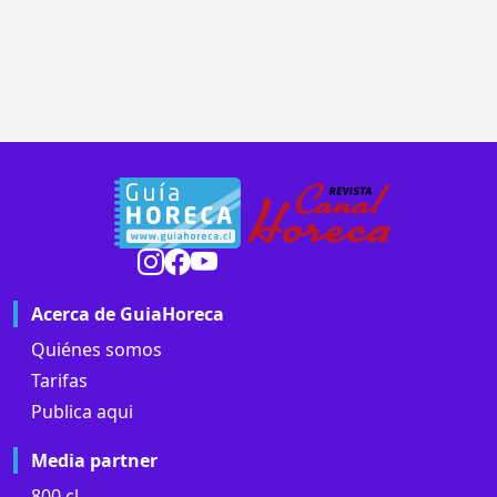
Acerca de GuiaHoreca
Quiénes somos
Tarifas
Publica aqui
Media partner
800.cl