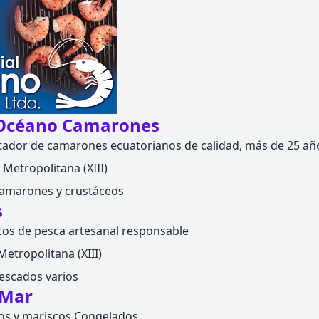
 Océano Camarones
rtador de camarones ecuatorianos de calidad, más de 25 añ
Metropolitana (XIII)
amarones y crustáceos
s
cos de pesca artesanal responsable
etropolitana (XIII)
escados varios
 Mar
os y mariscos Congelados