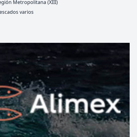
gión Metropolitana (XIII)
escados varios