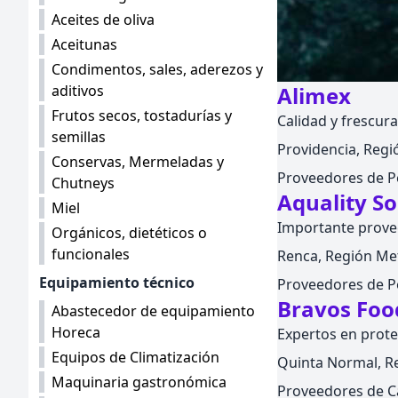
Aceites de oliva
Aceitunas
Condimentos, sales, aderezos y
aditivos
Alimex
Frutos secos, tostadurías y
Calidad y frescur
semillas
Providencia, Regió
Conservas, Mermeladas y
Proveedores de P
Chutneys
Aquality So
Miel
Importante prove
Orgánicos, dietéticos o
funcionales
Renca, Región Met
Equipamiento técnico
Proveedores de P
Bravos Foo
Abastecedor de equipamiento
Horeca
Expertos en prote
Equipos de Climatización
Quinta Normal, Re
Maquinaria gastronómica
Proveedores de Ca