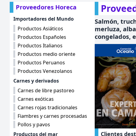
Proveed
Proveedores Horeca
Importadores del Mundo
Salmón, trucha
merluza, albac
Productos Asiáticos
congelados, e
Productos Españoles
Productos Italianos
Productos medio oriente
Productos Peruanos
Productos Venezolanos
Comerc
Carnes y derivados
Océa
Carnes de libre pastoreo
Camaro
Carnes exóticas
Carnes rojas tradicionales
Fiambres y carnes procesadas
Pollos y pavos
Clientes des
Productos del mar