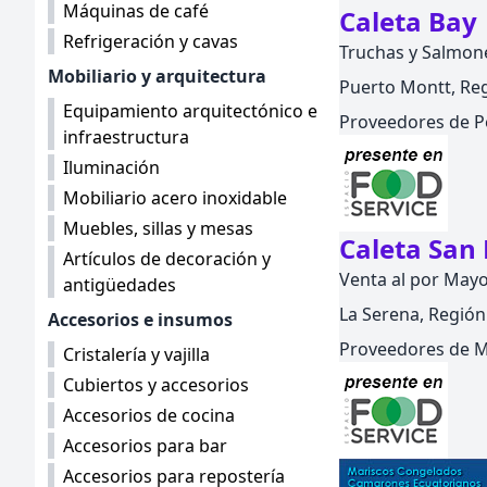
Máquinas de café
Caleta Bay
Refrigeración y cavas
Truchas y Salmon
Mobiliario y arquitectura
Puerto Montt, Reg
Equipamiento arquitectónico e
Proveedores de P
infraestructura
Iluminación
Mobiliario acero inoxidable
Muebles, sillas y mesas
Caleta San
Artículos de decoración y
Venta al por May
antigüedades
La Serena, Región
Accesorios e insumos
Proveedores de Ma
Cristalería y vajilla
Cubiertos y accesorios
Accesorios de cocina
Accesorios para bar
Accesorios para repostería