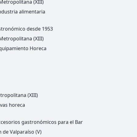
etropolitana (XIII)
ndustria alimentaria
stronómico desde 1953
etropolitana (XIII)
quipamiento Horeca
ropolitana (XIII)
avas horeca
cesorios gastronómicos para el Bar
 de Valparaíso (V)