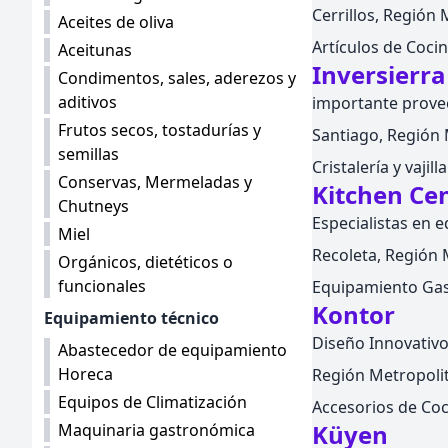
Cerrillos, Región 
Aceites de oliva
Artículos de Coci
Aceitunas
Inversierra
Condimentos, sales, aderezos y
aditivos
importante proveed
Frutos secos, tostadurías y
Santiago, Región M
semillas
Cristalería y vajil
Conservas, Mermeladas y
Kitchen Ce
Chutneys
Especialistas en 
Miel
Recoleta, Región M
Orgánicos, dietéticos o
funcionales
Equipamiento Gas
Kontor
Equipamiento técnico
Diseño Innovativo
Abastecedor de equipamiento
Horeca
Región Metropolita
Equipos de Climatización
Accesorios de Coc
Küyen
Maquinaria gastronómica