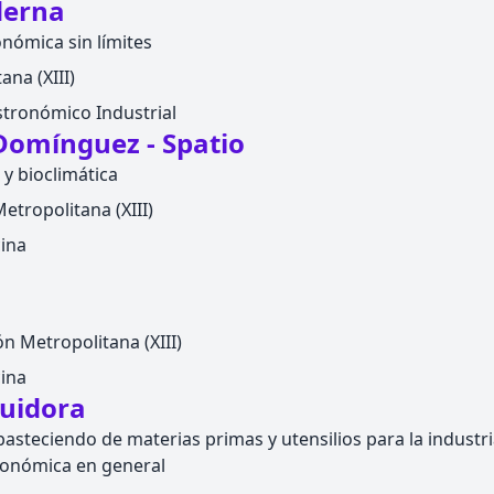
derna
nómica sin límites
na (XIII)
tronómico Industrial
Domínguez - Spatio
 y bioclimática
etropolitana (XIII)
ina
n Metropolitana (XIII)
ina
buidora
asteciendo de materias primas y utensilios para la industri
ronómica en general