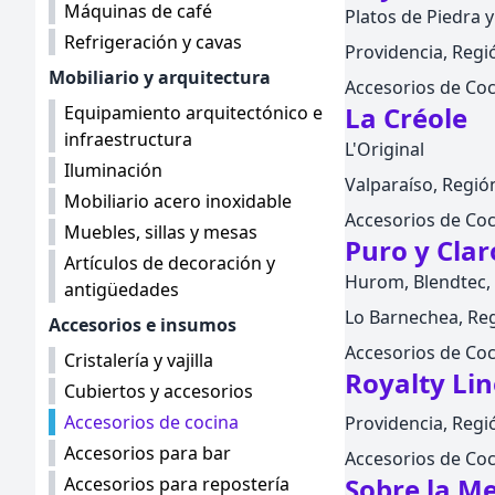
Máquinas de café
Platos de Piedra 
Refrigeración y cavas
Providencia, Regió
Mobiliario y arquitectura
Accesorios de Coc
La Créole
Equipamiento arquitectónico e
infraestructura
L'Original
Iluminación
Valparaíso, Región
Mobiliario acero inoxidable
Accesorios de Coc
Muebles, sillas y mesas
Puro y Clar
Artículos de decoración y
Hurom, Blendtec, 
antigüedades
Lo Barnechea, Reg
Accesorios e insumos
Accesorios de Coc
Cristalería y vajilla
Royalty Lin
Cubiertos y accesorios
Accesorios de cocina
Providencia, Regió
Accesorios para bar
Accesorios de Coc
Sobre la M
Accesorios para repostería