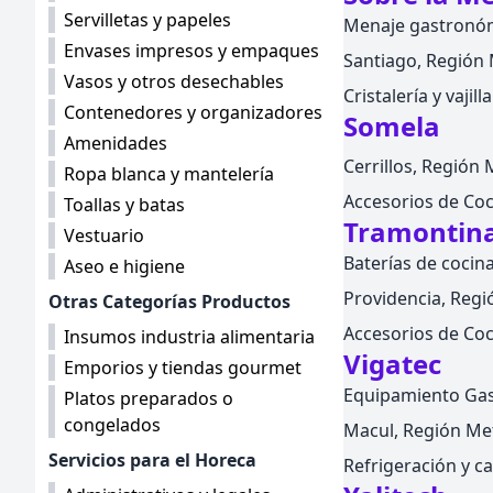
Servilletas y papeles
Menaje gastronó
Envases impresos y empaques
Santiago, Región M
Vasos y otros desechables
Cristalería y vajil
Contenedores y organizadores
Somela
Amenidades
Cerrillos, Región 
Ropa blanca y mantelería
Accesorios de Coc
Toallas y batas
Tramontina
Vestuario
Baterías de cocina
Aseo e higiene
Providencia, Regió
Otras Categorías Productos
Accesorios de Coc
Insumos industria alimentaria
Vigatec
Emporios y tiendas gourmet
Equipamiento Gas
Platos preparados o
congelados
Macul, Región Met
Servicios para el Horeca
Refrigeración y c