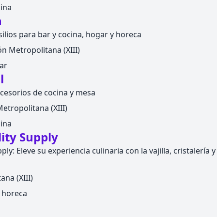
ina
h
ilios para bar y cocina, hogar y horeca
n Metropolitana (XIII)
ar
l
ccesorios de cocina y mesa
etropolitana (XIII)
ina
ity Supply
ly: Eleve su experiencia culinaria con la vajilla, cristalería
na (XIII)
la horeca