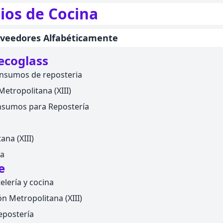
ios de Cocina
oveedores Alfabéticamente
ecoglass
 insumos de reposteria
etropolitana (XIII)
nsumos para Repostería
na (XIII)
na
e
elería y cocina
n Metropolitana (XIII)
epostería