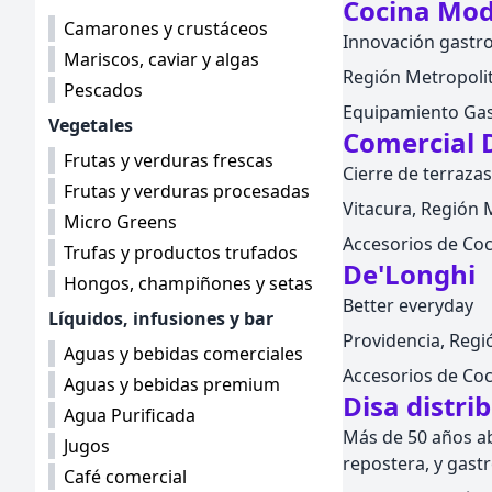
Cocina Mo
Camarones y crustáceos
Innovación gastro
Mariscos, caviar y algas
Región Metropolita
Pescados
Equipamiento Gas
Vegetales
Comercial 
Frutas y verduras frescas
Cierre de terrazas
Frutas y verduras procesadas
Vitacura, Región M
Micro Greens
Accesorios de Coc
Trufas y productos trufados
De'Longhi
Hongos, champiñones y setas
Better everyday
Líquidos, infusiones y bar
Providencia, Regió
Aguas y bebidas comerciales
Accesorios de Coc
Aguas y bebidas premium
Disa distri
Agua Purificada
Más de 50 años ab
Jugos
repostera, y gast
Café comercial