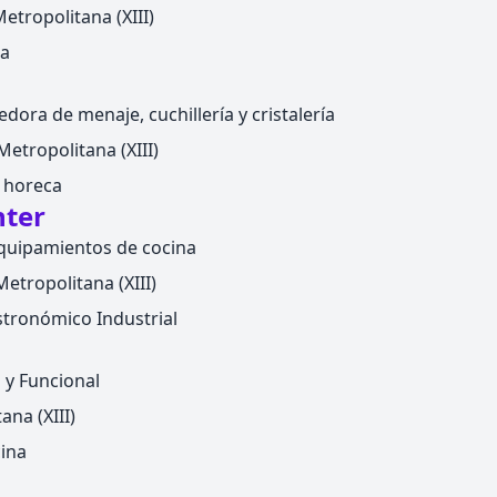
Metropolitana (XIII)
na
ora de menaje, cuchillería y cristalería
etropolitana (XIII)
la horeca
nter
equipamientos de cocina
etropolitana (XIII)
tronómico Industrial
 y Funcional
na (XIII)
ina