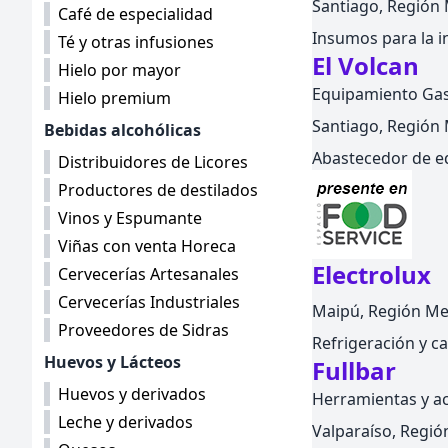
Santiago, Región M
Café de especialidad
Insumos para la i
Té y otras infusiones
El Volcan
Hielo por mayor
Equipamiento Ga
Hielo premium
Santiago, Región M
Bebidas alcohólicas
Abastecedor de e
Distribuidores de Licores
Productores de destilados
Vinos y Espumante
Viñas con venta Horeca
Electrolux
Cervecerías Artesanales
Cervecerías Industriales
Maipú, Región Met
Proveedores de Sidras
Refrigeración y c
Huevos y Lácteos
Fullbar
Huevos y derivados
Herramientas y ac
Leche y derivados
Valparaíso, Región