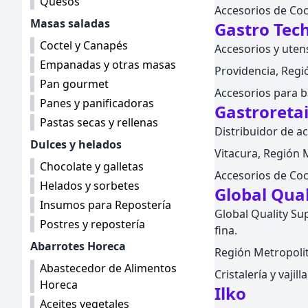
Quesos
Accesorios de Coc
Masas saladas
Gastro Tec
Coctel y Canapés
Accesorios y utens
Empanadas y otras masas
Providencia, Regió
Pan gourmet
Accesorios para b
Panes y panificadoras
Gastroretai
Pastas secas y rellenas
Distribuidor de a
Dulces y helados
Vitacura, Región M
Chocolate y galletas
Accesorios de Coc
Helados y sorbetes
Global Qual
Insumos para Repostería
Global Quality Supp
Postres y repostería
fina.
Abarrotes Horeca
Región Metropolita
Abastecedor de Alimentos
Cristalería y vajil
Horeca
Ilko
Aceites vegetales