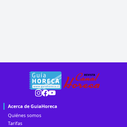
Acerca de GuiaHoreca
Quiénes somos
Tarifas