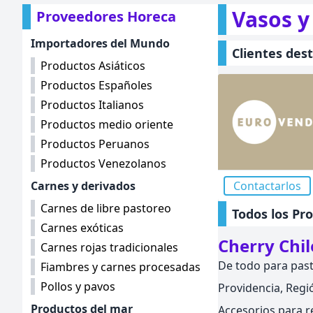
Vasos y
Proveedores Horeca
Importadores del Mundo
Clientes des
Productos Asiáticos
Productos Españoles
Productos Italianos
Productos medio oriente
Productos Peruanos
Productos Venezolanos
Carnes y derivados
Contactarlos
Carnes de libre pastoreo
Todos los Pr
Carnes exóticas
Cherry Chil
Carnes rojas tradicionales
De todo para past
Fiambres y carnes procesadas
Pollos y pavos
Providencia, Regió
Productos del mar
Accesorios para r