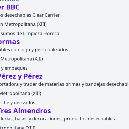
er BBC
s desechables CleanCarrier
n Metropolitana (XIII)
nsumos de Limpieza Horeca
Formas
bles con logo y personalizados
 Metropolitana (XIII)
s y empaques
érez y Pérez
rtadora y trader de materias primas y bandejas desechabl
etropolitana (XIII)
eche y derivados
Tres Almendros
aderías, bases y decoraciones, productos desechables
ropolitana (XIII)