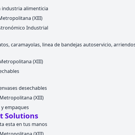
 industria alimenticia
etropolitana (XIII)
tronómico Industrial
tos, caramayolas, linea de bandejas autoservicio, arriend
etropolitana (XIII)
echables
envases desechables
Metropolitana (XIII)
s y empaques
t Solutions
eta esta en tus manos
Metropolitana (XIII)