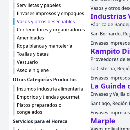
Servilletas y papeles
Vasos y otros des
Envases impresos y empaques
Industrias
Vasos y otros desechables
Fábrica de Bandej
Contenedores y organizadores
San Bernardo, Reg
Amenidades
Envases impreso
Ropa blanca y mantelería
Kampito Di
Toallas y batas
Proveedores de e
Vestuario
La Cisterna, Regió
Aseo e higiene
Envases impreso
Otras Categorías Productos
La Guinda 
Insumos industria alimentaria
Envases y Vajilla 
Emporios y tiendas gourmet
Santiago, Región M
Platos preparados o
congelados
Envases impreso
Marple
Servicios para el Horeca
Vasos poliestiren