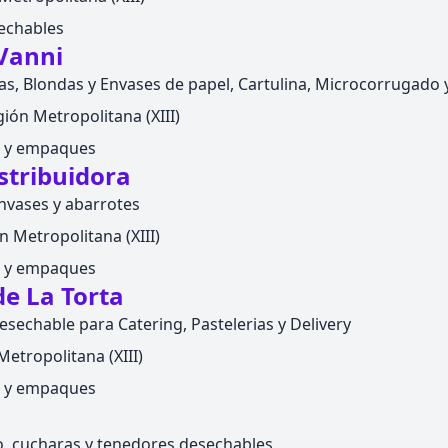
echables
 Vanni
as, Blondas y Envases de papel, Cartulina, Microcorrugado
ión Metropolitana (XIII)
s y empaques
stribuidora
nvases y abarrotes
n Metropolitana (XIII)
s y empaques
de La Torta
desechable para Catering, Pastelerias y Delivery
etropolitana (XIII)
s y empaques
o, cucharas y tenedores desechables