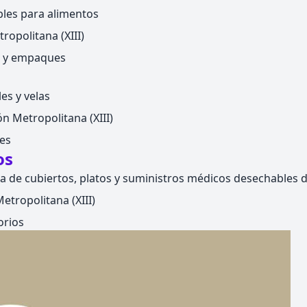
les para alimentos
ropolitana (XIII)
s y empaques
les y velas
n Metropolitana (XIII)
les
os
a de cubiertos, platos y suministros médicos desechables 
etropolitana (XIII)
orios