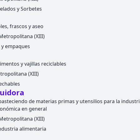
elados y Sorbetes
es, frascos y aseo
etropolitana (XIII)
s y empaques
mentos y vajillas reciclables
ropolitana (XIII)
echables
buidora
asteciendo de materias primas y utensilios para la industri
ronómica en general
etropolitana (XIII)
ndustria alimentaria