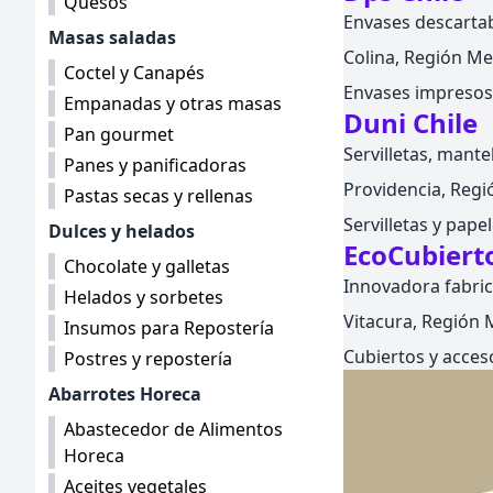
Quesos
Envases descartab
Masas saladas
Colina, Región Met
Coctel y Canapés
Envases impreso
Empanadas y otras masas
Duni Chile
Pan gourmet
Servilletas, mante
Panes y panificadoras
Providencia, Regió
Pastas secas y rellenas
Servilletas y pape
Dulces y helados
EcoCubiert
Chocolate y galletas
Innovadora fabric
Helados y sorbetes
Vitacura, Región M
Insumos para Repostería
Cubiertos y acces
Postres y repostería
Abarrotes Horeca
Abastecedor de Alimentos
Horeca
Aceites vegetales