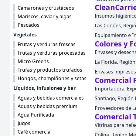
CleanCarri
Camarones y crustáceos
Insumos higiénico
Mariscos, caviar y algas
Pescados
Las Condes, Regió
Vegetales
Equipamiento e I
Colores y 
Frutas y verduras frescas
Envases y desecha
Frutas y verduras procesadas
Micro Greens
La Florida, Región
Trufas y productos trufados
Envases impreso
Hongos, champiñones y setas
Comercial P
Líquidos, infusiones y bar
Importadora, Expo
Aguas y bebidas comerciales
Santiago, Región M
Aguas y bebidas premium
Proveedores de L
Agua Purificada
Comercial 
Jugos
Vitrinas para hel
Café comercial
Colina, Región Met