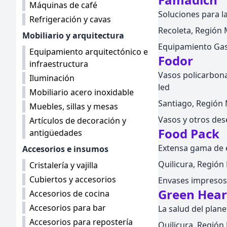
Máquinas de café
Soluciones para la
Refrigeración y cavas
Recoleta, Región M
Mobiliario y arquitectura
Equipamiento Gas
Equipamiento arquitectónico e
Fodor
infraestructura
Vasos policarbona
Iluminación
led
Mobiliario acero inoxidable
Santiago, Región M
Muebles, sillas y mesas
Vasos y otros des
Artículos de decoración y
Food Pack
antigüedades
Extensa gama de 
Accesorios e insumos
Quilicura, Región 
Cristalería y vajilla
Cubiertos y accesorios
Envases impreso
Green Hear
Accesorios de cocina
Accesorios para bar
La salud del plan
Accesorios para repostería
Quilicura, Región 