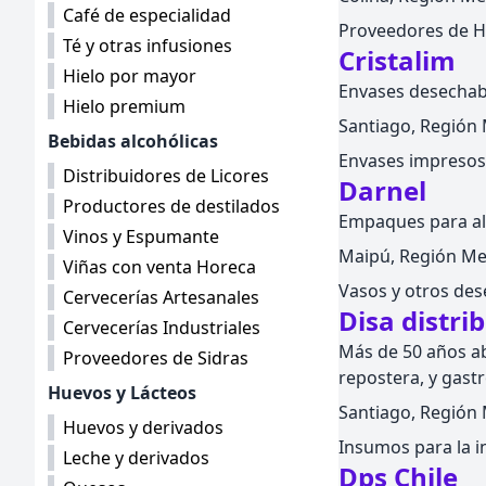
Café de especialidad
Proveedores de H
Té y otras infusiones
Cristalim
Hielo por mayor
Envases desechabl
Hielo premium
Santiago, Región M
Bebidas alcohólicas
Envases impreso
Distribuidores de Licores
Darnel
Productores de destilados
Empaques para ali
Vinos y Espumante
Maipú, Región Met
Viñas con venta Horeca
Vasos y otros des
Cervecerías Artesanales
Disa distri
Cervecerías Industriales
Más de 50 años ab
Proveedores de Sidras
repostera, y gast
Huevos y Lácteos
Santiago, Región M
Huevos y derivados
Insumos para la i
Leche y derivados
Dps Chile