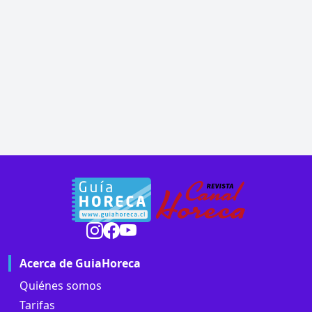
Acerca de GuiaHoreca
Quiénes somos
Tarifas