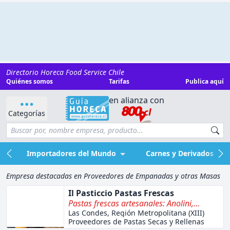
Directorio Horeca Food Service Chile
Quiénes somos
Tarifas
Publica aquí
en alianza con
Categorías
Importadores del Mundo
Carnes y Derivados
Empresa destacadas en Proveedores de Empanadas y otras Masas
Il Pasticcio Pastas Frescas
Pastas frescas artesanales: Anolini,
pansotti, ravioles, lasañas, salsa
Las Condes, Región Metropolitana (XIII)
Proveedores de Pastas Secas y Rellenas
boloñesa, 4 quesos, pomodoro y