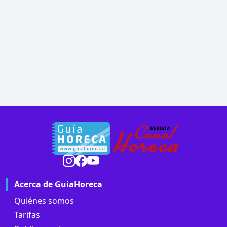
Acerca de GuiaHoreca
Quiénes somos
Tarifas